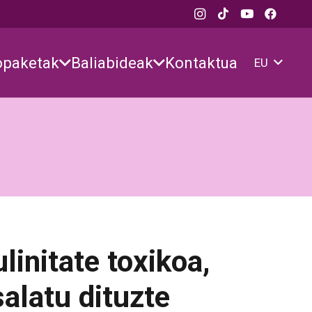
opaketak
Baliabideak
Kontaktua
EU
linitate toxikoa,
alatu dituzte