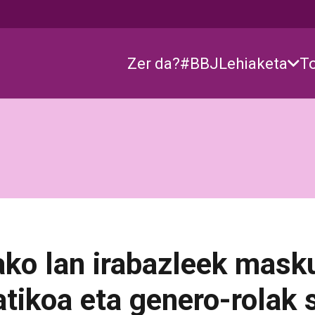
Zer da?
#BBJ
Lehiaketa
T
ako lan irabazleek masku
ikoa eta genero-rolak s