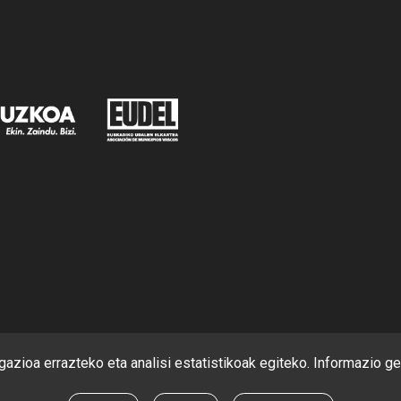
azioa errazteko eta analisi estatistikoak egiteko. Informazio g