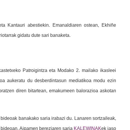
eta Kantauri abestiekin. Emanaldiaren ostean, Ekhiñe
iotarrak gidatu dute sari banaketa.
astetxeko Patroigintza eta Modako 2. mailako ikasleei
oa aukeratu du desberdintasun mediatikoa modu ezin
loratzen diren bitartean, emakumeen balorazioa askotan
bideoak banakako saria irabazi du. Lanaren sortzaileak,
du bideoan. Aipamen bereziaren saria
KALEWINAK
ek jaso