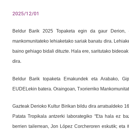
2025/12/01
Beldur Barik 2025 Topaketa egin da gaur Derion, e
mankomunitateko lehiaketako sariak banatu dira. Lehiake
baino gehiago bidali dituzte. Hala ere, saritutako bideoak B
dira.
Beldur Barik topaketa Emakundek eta Arabako, Gip
EUDELekin batera. Oraingoan, Txorierriko Mankomunitate
Gazteak Derioko Kultur Birikan bildu dira arratsaldeko 16:
Patata Tropikala antzerki laborategiko “Eta hala ez baz
berrien tailerrean, Jon López Corcheroren eskutik; eta