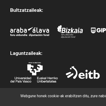
Bultzatzaileak:
Laguntzaileak:
Webgune honek cookie-ak erabiltzen ditu, zure nabig