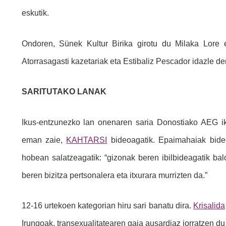
eskutik.
Ondoren, Sünek Kultur Birika girotu du Milaka Lore 
Atorrasagasti kazetariak eta Estibaliz Pescador idazle der
SARITUTAKO LANAK
Ikus-entzunezko lan onenaren saria Donostiako AEG ik
eman zaie,
KAHTARSI
bideoagatik. Epaimahaiak bide
hobean salatzeagatik: “gizonak beren ibilbideagatik ba
beren bizitza pertsonalera eta itxurara murrizten da.”
12-16 urtekoen kategorian hiru sari banatu dira.
Krisalida
Irungoak, transexualitatearen gaia ausardiaz jorratzen 