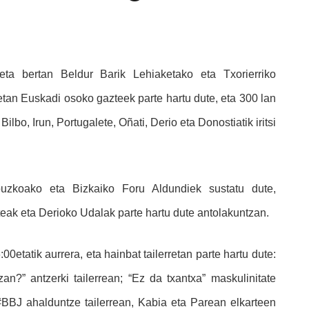
ta bertan Beldur Barik Lehiaketako eta Txorierriko
tan Euskadi osoko gazteek parte hartu dute, eta 300 lan
ilbo, Irun, Portugalete, Oñati, Derio eta Donostiatik iritsi
uzkoako eta Bizkaiko Foru Aldundiek sustatu dute,
ak eta Derioko Udalak parte hartu dute antolakuntzan.
00etatik aurrera, eta hainbat tailerretan parte hartu dute:
an?” antzerki tailerrean; “Ez da txantxa” maskulinitate
 #BBJ ahalduntze tailerrean, Kabia eta Parean elkarteen