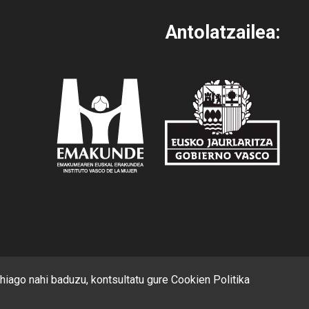
Antolatzailea:
ehiago nahi baduzu, kontsultatu gure
Cookien Politika