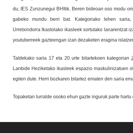
du, IES Zunzunegui BHItik. Beren bideoan oso modu origina
gabeko mundu berri bat. Kategoriako lehen saria
Urretxindorra Ikastolako ikasleek sortutako lanarentzat 
youtuberreek gazteengan izan dezaketen eragina islatze
Taldekako saria 17 eta 20 urte bitartekoen kategorian
Lanbide Heziketako ikasleek espazio maskulinizatuen o
egiten dute. Herri bozkaren bitartez ematen den saria em
Topaketan lurralde osoko ehun gazte inguruk parte hartu 