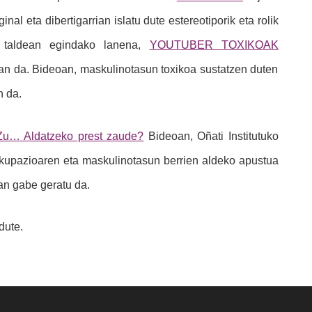
l eta dibertigarrian islatu dute estereotiporik eta rolik
, taldean egindako lanena,
YOUTUBER TOXIKOAK
izan da. Bideoan, maskulinotasun toxikoa sustatzen duten
n da.
Zu… Aldatzeko prest zaude?
Bideoan, Oñati Institutuko
kupazioaren eta maskulinotasun berrien aldeko apustua
an gabe geratu da.
dute.