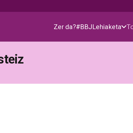
Zer da?
#BBJ
Lehiaketa
T
steiz