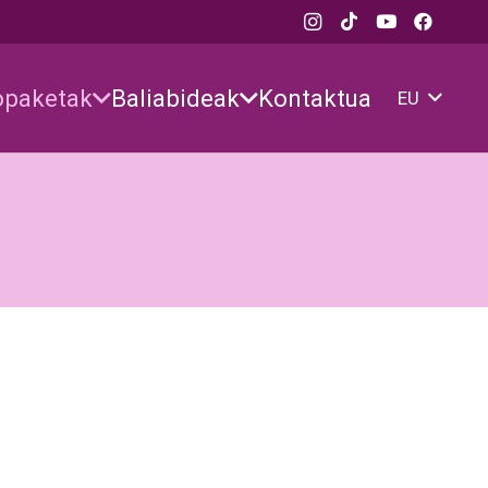
opaketak
Baliabideak
Kontaktua
EU