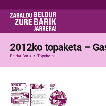
2012ko topaketa – Ga
Beldur Barik
Topaketak