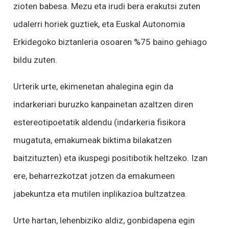
zioten babesa. Mezu eta irudi bera erakutsi zuten
udalerri horiek guztiek, eta Euskal Autonomia
Erkidegoko biztanleria osoaren %75 baino gehiago
bildu zuten.
Urterik urte, ekimenetan ahalegina egin da
indarkeriari buruzko kanpainetan azaltzen diren
estereotipoetatik aldendu (indarkeria fisikora
mugatuta, emakumeak biktima bilakatzen
baitzituzten) eta ikuspegi positibotik heltzeko. Izan
ere, beharrezkotzat jotzen da emakumeen
jabekuntza eta mutilen inplikazioa bultzatzea.
Urte hartan, lehenbiziko aldiz, gonbidapena egin