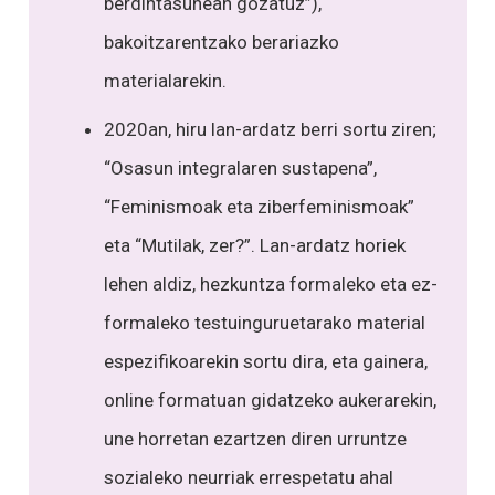
berdintasunean gozatuz”),
bakoitzarentzako berariazko
materialarekin.
2020an, hiru lan-ardatz berri sortu ziren;
“Osasun integralaren sustapena”,
“Feminismoak eta ziberfeminismoak”
eta “Mutilak, zer?”. Lan-ardatz horiek
lehen aldiz, hezkuntza formaleko eta ez-
formaleko testuinguruetarako material
espezifikoarekin sortu dira, eta gainera,
online formatuan gidatzeko aukerarekin,
une horretan ezartzen diren urruntze
sozialeko neurriak errespetatu ahal