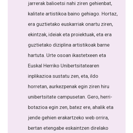
jarrerak balioetsi nahi ziren gehienbat,
kalitate artistikoa baino gehiago. Hortaz,
era guztietako euskarriak onartu ziren,
ekintzak, ideiak eta proiektuak, eta era
guztietako diziplina artistikoak barne
hartuta. Urte osoan ikastetxeen eta
Euskal Herriko Unibertsitatearen
inplikazioa sustatu zen, eta, ildo
horretan, aurkezpenak egin ziren hiru
unibertsitate campusetan. Gero, herri-
botazioa egin zen, batez ere, ahalik eta
jende gehien erakartzeko web orrira,
bertan etengabe eskaintzen direlako