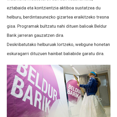
eztabaida eta kontzientzia aktiboa sustatzea du
helburu, berdintasunezko gizartea eraikitzeko tresna
gisa. Programak bultzatu nahi dituen balioak Beldur
Barik jarreran gauzatzen dira.
Deskribatutako helburuak lortzeko, webgune honetan
eskuragarri dituzuen hainbat baliabide garatu dira.