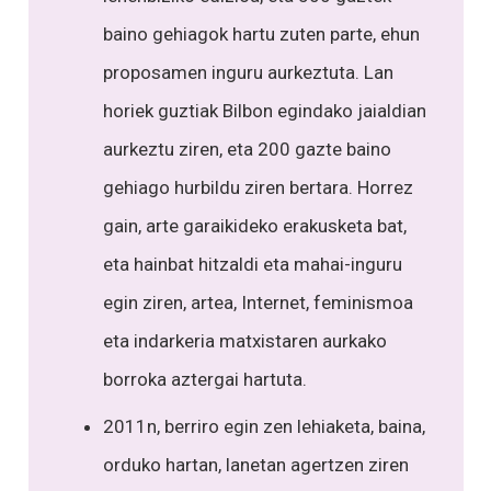
baino gehiagok hartu zuten parte, ehun
proposamen inguru aurkeztuta. Lan
horiek guztiak Bilbon egindako jaialdian
aurkeztu ziren, eta 200 gazte baino
gehiago hurbildu ziren bertara. Horrez
gain, arte garaikideko erakusketa bat,
eta hainbat hitzaldi eta mahai-inguru
egin ziren, artea, Internet, feminismoa
eta indarkeria matxistaren aurkako
borroka aztergai hartuta.
2011n, berriro egin zen lehiaketa, baina,
orduko hartan, lanetan agertzen ziren