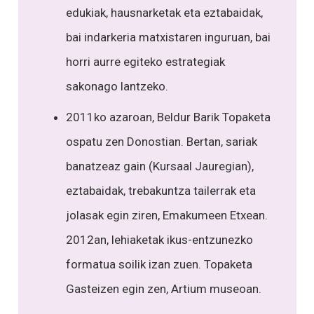
edukiak, hausnarketak eta eztabaidak,
bai indarkeria matxistaren inguruan, bai
horri aurre egiteko estrategiak
sakonago lantzeko.
2011ko azaroan, Beldur Barik Topaketa
ospatu zen Donostian. Bertan, sariak
banatzeaz gain (Kursaal Jauregian),
eztabaidak, trebakuntza tailerrak eta
jolasak egin ziren, Emakumeen Etxean.
2012an, lehiaketak ikus-entzunezko
formatua soilik izan zuen. Topaketa
Gasteizen egin zen, Artium museoan.