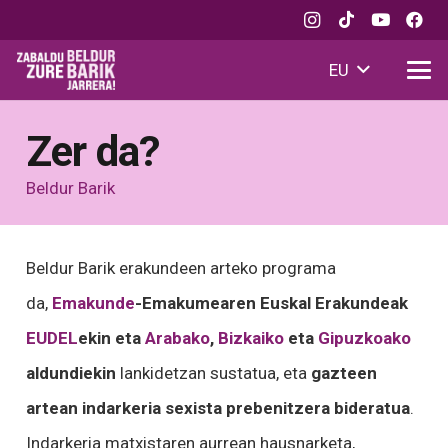
EU
Zer da?
Beldur Barik
Beldur Barik erakundeen arteko programa
da,
Emakunde
-Emakumearen Euskal Erakundeak
EUDEL
ekin eta
Arabako
,
Bizkaiko
eta
Gipuzkoako
aldundiekin
lankidetzan sustatua, eta
gazteen
artean indarkeria sexista prebenitzera bideratua
.
Indarkeria matxistaren aurrean hausnarketa,