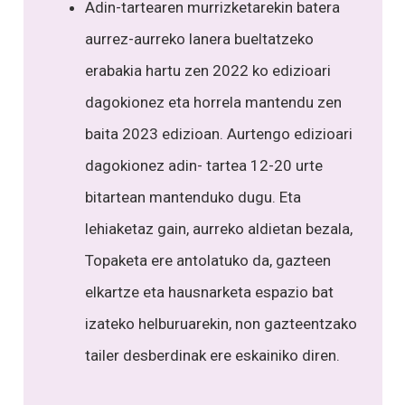
Adin-tartearen murrizketarekin batera
aurrez-aurreko lanera bueltatzeko
erabakia hartu zen 2022 ko edizioari
dagokionez eta horrela mantendu zen
baita 2023 edizioan. Aurtengo edizioari
dagokionez adin- tartea 12-20 urte
bitartean mantenduko dugu. Eta
lehiaketaz gain, aurreko aldietan bezala,
Topaketa ere antolatuko da, gazteen
elkartze eta hausnarketa espazio bat
izateko helburuarekin, non gazteentzako
tailer desberdinak ere eskainiko diren.