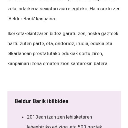
zela indarkeria sexistari aurre egiteko. Hala sortu zen
‘Beldur Barik’ kanpaina.
Ikerketa-ekintzaren bidez garatu zen, neska gazteek
hartu zuten parte, eta, ondorioz, irudia, edukia eta
elkarlanean prestatutako edukiak sortu ziren,
kanpainari izena ematen zion kantarekin batera.
Beldur Barik ibilbidea
2010ean izan zen lehiaketaren
lehenbiziko edizioa, eta 500 gaztek