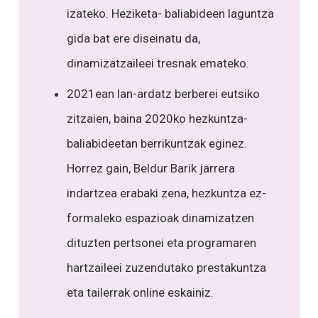
izateko. Heziketa- baliabideen laguntza
gida bat ere diseinatu da,
dinamizatzaileei tresnak emateko.
2021ean lan-ardatz berberei eutsiko
zitzaien, baina 2020ko hezkuntza-
baliabideetan berrikuntzak eginez.
Horrez gain, Beldur Barik jarrera
indartzea erabaki zena, hezkuntza ez-
formaleko espazioak dinamizatzen
dituzten pertsonei eta programaren
hartzaileei zuzendutako prestakuntza
eta tailerrak online eskainiz.