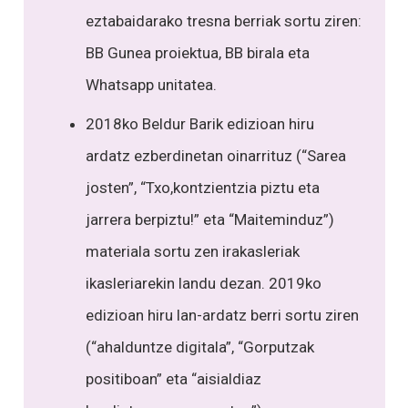
eztabaidarako tresna berriak sortu ziren:
BB Gunea proiektua, BB birala eta
Whatsapp unitatea.
2018ko Beldur Barik edizioan hiru
ardatz ezberdinetan oinarrituz (“Sarea
josten”, “Txo,kontzientzia piztu eta
jarrera berpiztu!” eta “Maiteminduz”)
materiala sortu zen irakasleriak
ikasleriarekin landu dezan. 2019ko
edizioan hiru lan-ardatz berri sortu ziren
(“ahalduntze digitala”, “Gorputzak
positiboan” eta “aisialdiaz