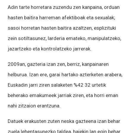
Adin tarte horretara zuzendu zen kanpaina, orduan
hasten baitira harreman afektiboak eta sexualak;
sasoi horretan hasten baitira azaltzen, esplizituki
zein sotiltasunez, larderia emateko, manipulatzeko,
jazartzeko eta kontrolatzeko jarrerak.
2009an, gazteria izan zen, berriz, kanpainaren
helburua. Izan ere, garai hartako azterketen arabera,
Euskadin jarri ziren salaketen %42 32 urtetik
beherako emakumeek jarriak ziren, eta horri eman
nahi zitzaion erantzuna.
Datuek erakusten zuten neska gazteena izan behar
zuela lehentasunezko taldea, haiekin lan egin behar