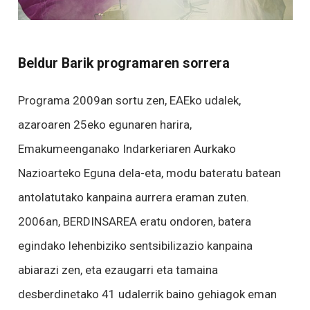
Beldur Barik programaren sorrera
Programa 2009an sortu zen, EAEko udalek,
azaroaren 25eko egunaren harira,
Emakumeenganako Indarkeriaren Aurkako
Nazioarteko Eguna dela-eta, modu bateratu batean
antolatutako kanpaina aurrera eraman zuten.
2006an, BERDINSAREA eratu ondoren, batera
egindako lehenbiziko sentsibilizazio kanpaina
abiarazi zen, eta ezaugarri eta tamaina
desberdinetako 41 udalerrik baino gehiagok eman