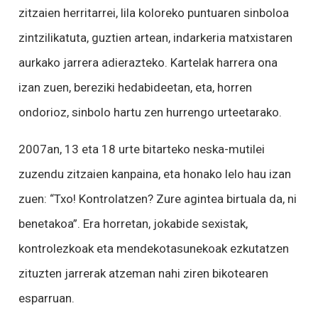
zitzaien herritarrei, lila koloreko puntuaren sinboloa
zintzilikatuta, guztien artean, indarkeria matxistaren
aurkako jarrera adierazteko. Kartelak harrera ona
izan zuen, bereziki hedabideetan, eta, horren
ondorioz, sinbolo hartu zen hurrengo urteetarako.
2007an, 13 eta 18 urte bitarteko neska-mutilei
zuzendu zitzaien kanpaina, eta honako lelo hau izan
zuen: “Txo! Kontrolatzen? Zure agintea birtuala da, ni
benetakoa”. Era horretan, jokabide sexistak,
kontrolezkoak eta mendekotasunekoak ezkutatzen
zituzten jarrerak atzeman nahi ziren bikotearen
esparruan.