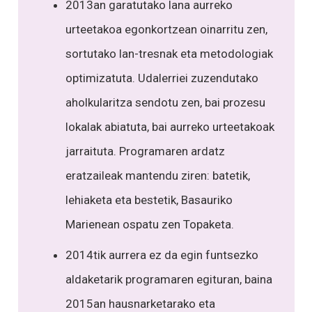
2013an garatutako lana aurreko
urteetakoa egonkortzean oinarritu zen,
sortutako lan-tresnak eta metodologiak
optimizatuta. Udalerriei zuzendutako
aholkularitza sendotu zen, bai prozesu
lokalak abiatuta, bai aurreko urteetakoak
jarraituta. Programaren ardatz
eratzaileak mantendu ziren: batetik,
lehiaketa eta bestetik, Basauriko
Marienean ospatu zen Topaketa.
2014tik aurrera ez da egin funtsezko
aldaketarik programaren egituran, baina
2015an hausnarketarako eta