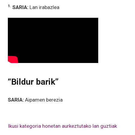
1.
SARIA:
Lan irabazlea
“Bildur barik”
SARIA:
Aipamen berezia
Ikusi kategoria honetan aurkeztutako lan guztiak