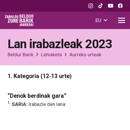
EU
Lan irabazleak 2023
Beldur Barik
Lehiaketa
Aurreko urteak
1. Kategoria (12-13 urte)
“Denok berdinak gara”
1.
SARIA:
Irabazle den lana