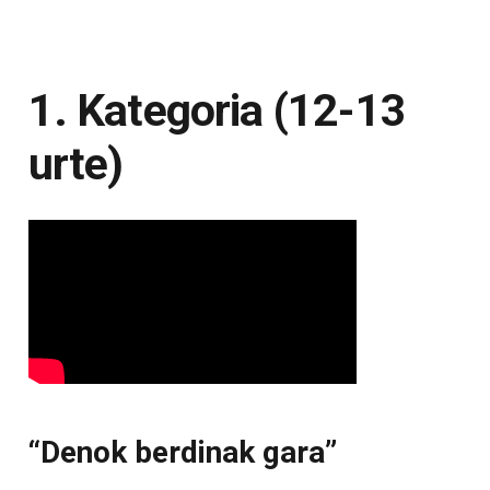
1. Kategoria (12-13
urte)
“Denok berdinak gara”