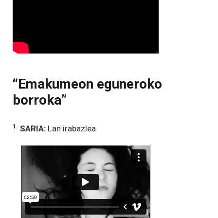
“Emakumeon eguneroko
borroka”
1.
SARIA:
Lan irabazlea