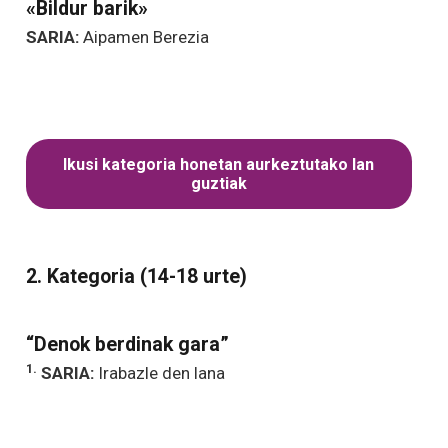
«Bildur barik»
SARIA:
Aipamen Berezia
Ikusi kategoria honetan aurkeztutako lan
guztiak
2. Kategoria (14-18 urte)
“Denok berdinak gara”
1.
SARIA:
Irabazle den lana