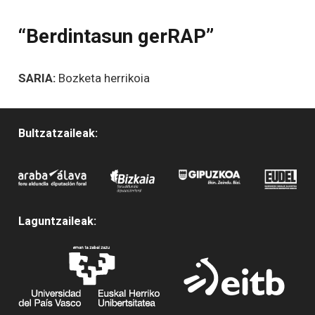
“Berdintasun gerRAP”
SARIA:
Bozketa herrikoia
Bultzatzaileak:
Laguntzaileak: