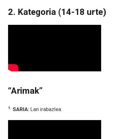
2. Kategoria (14-18 urte)
“Arimak”
1.
SARIA:
Lan irabazlea