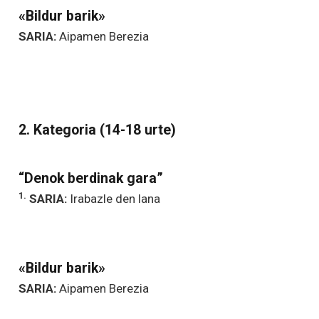
«Bildur barik»
SARIA:
Aipamen Berezia
2. Kategoria (14-18 urte)
“Denok berdinak gara”
1.
SARIA:
Irabazle den lana
«Bildur barik»
SARIA:
Aipamen Berezia