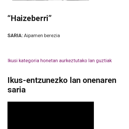
“Haizeberri”
SARIA:
Aipamen berezia
Ikusi kategoria honetan aurkeztutako lan guztiak
Ikus-entzunezko lan onenaren
saria