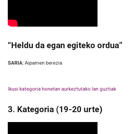
“Heldu da egan egiteko ordua”
SARIA:
Aipamen berezia
Ikusi kategoria honetan aurkeztutako lan guztiak
3. Kategoria (19-20 urte)