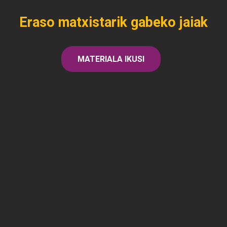
Eraso matxistarik gabeko jaiak
MATERIALA IKUSI