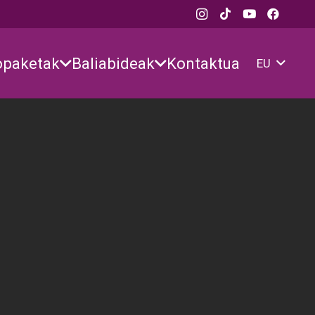
opaketak
Baliabideak
Kontaktua
EU