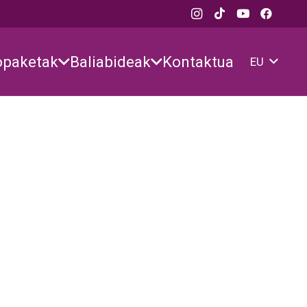
opaketak
Baliabideak
Kontaktua
EU