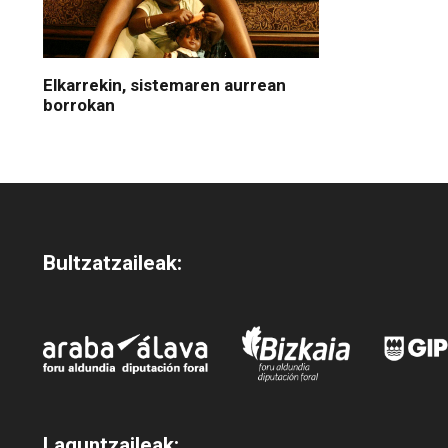
Elkarrekin, sistemaren aurrean
borrokan
Bultzatzaileak:
Laguntzaileak: