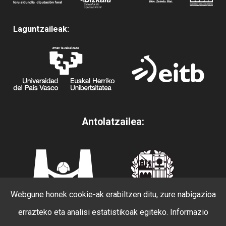
Laguntzaileak:
Antolatzailea:
Webgune honek cookie-ak erabiltzen ditu, zure nabigazioa
errazteko eta analisi estatistikoak egiteko. Informazio