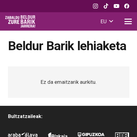
EU
Beldur Barik lehiaketa
Ez da emaitzarik aurkitu.
Bultzatzaileak: