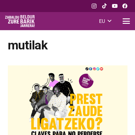
EU
mutilak