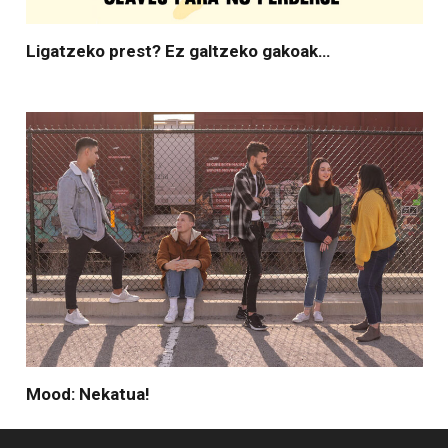
Ligatzeko prest? Ez galtzeko gakoak…
Mood: Nekatua!