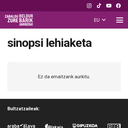
EU
sinopsi lehiaketa
Ez da emaitzarik aurkitu.
Bultzatzaileak: