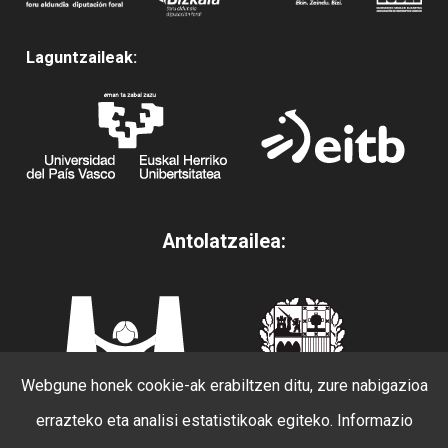
Laguntzaileak:
Antolatzailea:
Webgune honek cookie-ak erabiltzen ditu, zure nabigazioa
errazteko eta analisi estatistikoak egiteko. Informazio