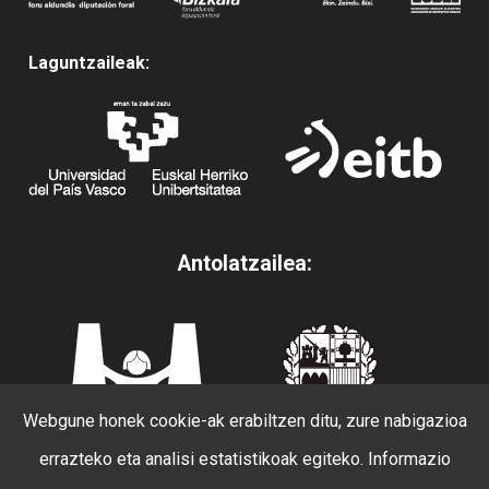
Laguntzaileak:
Antolatzailea:
Webgune honek cookie-ak erabiltzen ditu, zure nabigazioa
errazteko eta analisi estatistikoak egiteko. Informazio