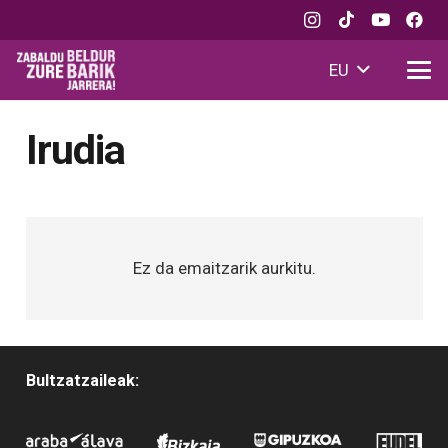
EU
Irudia
Ez da emaitzarik aurkitu.
Bultzatzaileak: