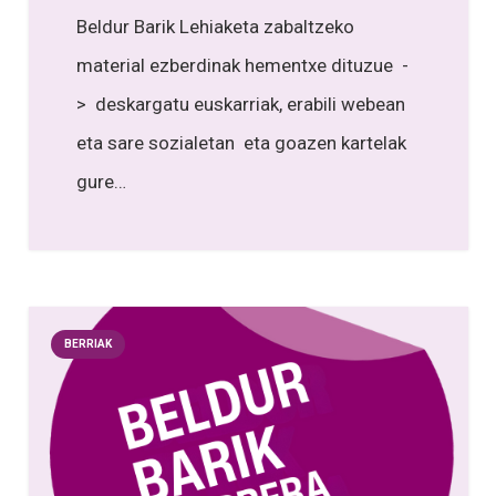
Beldur Barik Lehiaketa zabaltzeko
material ezberdinak hementxe dituzue -
> deskargatu euskarriak, erabili webean
eta sare sozialetan eta goazen kartelak
gure…
BERRIAK