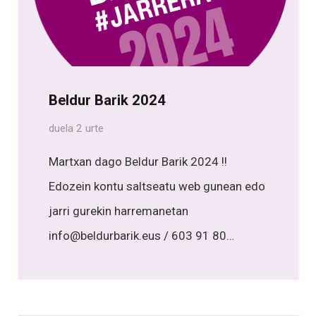
Beldur Barik 2024
duela 2 urte
Martxan dago Beldur Barik 2024 !!
Edozein kontu saltseatu web gunean edo
jarri gurekin harremanetan
info@beldurbarik.eus / 603 91 80…