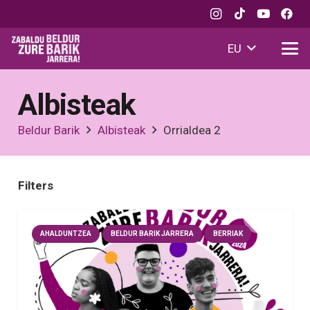
EU
Albisteak
Beldur Barik
Albisteak
Orrialdea 2
Filters
AHALDUNTZEA
BELDUR BARIK JARRERA
BERRIAK