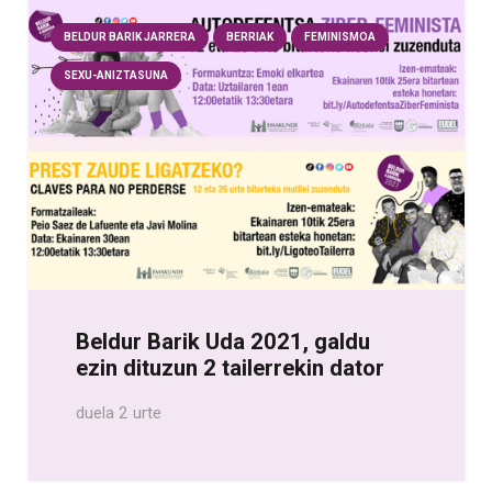
BELDUR BARIK JARRERA
BERRIAK
FEMINISMOA
SEXU-ANIZTASUNA
Beldur Barik Uda 2021, galdu
ezin dituzun 2 tailerrekin dator
duela 2 urte