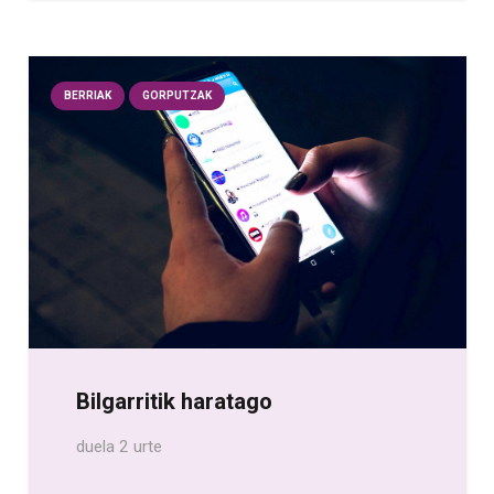
BERRIAK
GORPUTZAK
Bilgarritik haratago
duela 2 urte