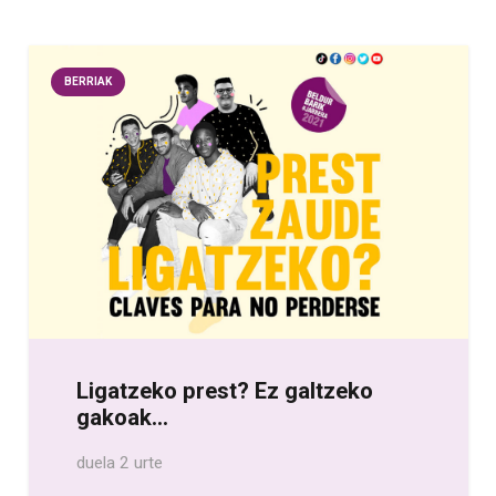
BERRIAK
Ligatzeko prest? Ez galtzeko
gakoak…
duela 2 urte