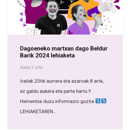
Dagoeneko martxan dago Beldur
Barik 2024 lehiaketa
duela 2 urte
Irailak 20tik aurrera eta azaroak 8 arte,
ez galdu aukera eta parte hartu !!
Hementxe duzu informazio guztia
LEHIAKETAREN…