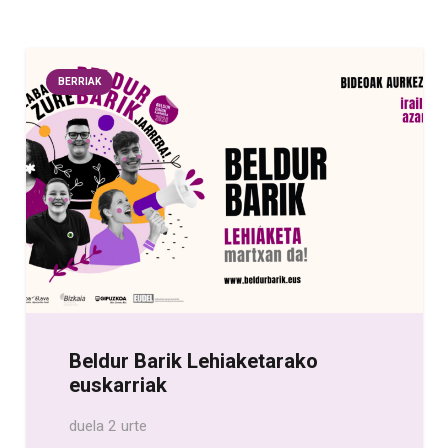
BERRIAK
Beldur Barik Lehiaketarako
euskarriak
duela 2 urte