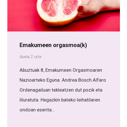
Emakumeen orgasmoa(k)
duela 2 urte
Abuztuak 8, Emakumeen Orgasmoaren
Nazioarteko Eguna. Andrea Bosch Alfaro
Ordenagailuan tekleatzen dut pozik eta
liluratuta. Hegazkin bateko leihatilaren
ondoan eserita…