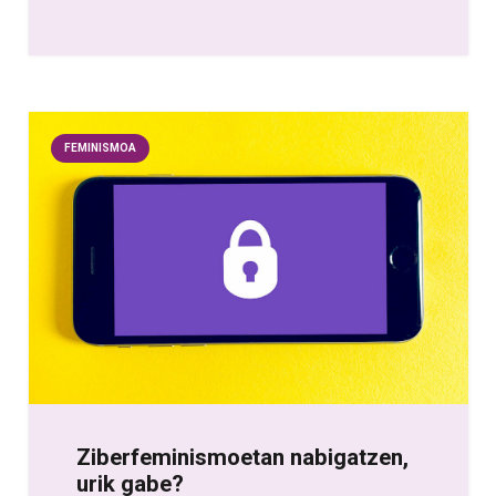
FEMINISMOA
Ziberfeminismoetan nabigatzen,
urik gabe?