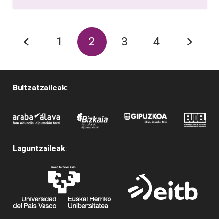
1
2
3
4
Bultzatzaileak:
Laguntzaileak: