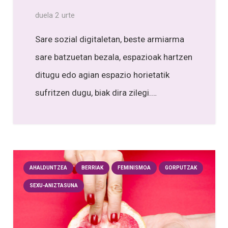
duela 2 urte
Sare sozial digitaletan, beste armiarma
sare batzuetan bezala, espazioak hartzen
ditugu edo agian espazio horietatik
sufritzen dugu, biak dira zilegi.…
AHALDUNTZEA
BERRIAK
FEMINISMOA
GORPUTZAK
SEXU-ANIZTASUNA