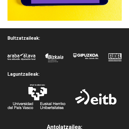
Bultzatzaileak:
Laguntzaileak:
Antolatzailea: