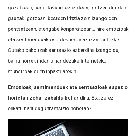
gozatzean, segurtasunik ez izatean, igotzen ditudan
gauzak igotzean, besteen iritzia zein izango den
pentsatzean, etengabe konparatzean… nire emozioak
eta sentimenduak oso desberdinak izan daitezke.
Gutako bakoitzak sentsazio ezberdina izango du,
baina horrek indarra har dezake Interneteko
munstroak duen inpaktuarekin.
Emozioak, sentimenduak eta sentsazioak espazio
horietan zehar zabaldu behar dira
. Eta, zerez
elikatu nahi dugu trantsizio honetan?