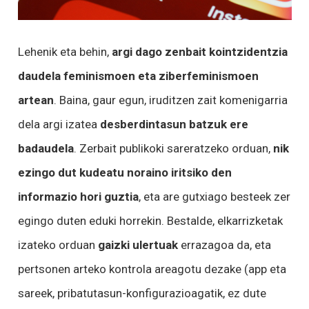
Lehenik eta behin,
argi dago zenbait kointzidentzia
daudela feminismoen eta ziberfeminismoen
artean
. Baina, gaur egun, iruditzen zait komenigarria
dela argi izatea
desberdintasun batzuk ere
badaudela
. Zerbait publikoki sareratzeko orduan,
nik
ezingo dut kudeatu noraino iritsiko den
informazio hori guztia
, eta are gutxiago besteek zer
egingo duten eduki horrekin. Bestalde, elkarrizketak
izateko orduan
gaizki ulertuak
errazagoa da, eta
pertsonen arteko kontrola areagotu dezake (app eta
sareek, pribatutasun-konfigurazioagatik, ez dute