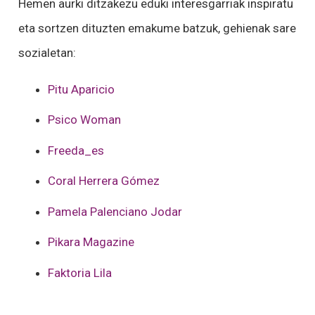
Hemen aurki ditzakezu eduki interesgarriak inspiratu
eta sortzen dituzten emakume batzuk, gehienak sare
sozialetan:
Pitu Aparicio
Psico Woman
Freeda_es
Coral Herrera Gómez
Pamela Palenciano Jodar
Pikara Magazine
Faktoria Lila