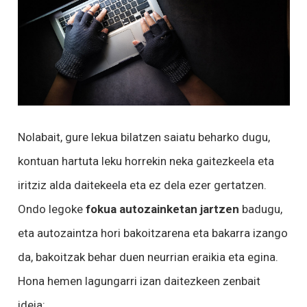
Nolabait, gure lekua bilatzen saiatu beharko dugu,
kontuan hartuta leku horrekin neka gaitezkeela eta
iritziz alda daitekeela eta ez dela ezer gertatzen.
Ondo legoke
fokua autozainketan jartzen
badugu,
eta autozaintza hori bakoitzarena eta bakarra izango
da, bakoitzak behar duen neurrian eraikia eta egina.
Hona hemen lagungarri izan daitezkeen zenbait
ideia: