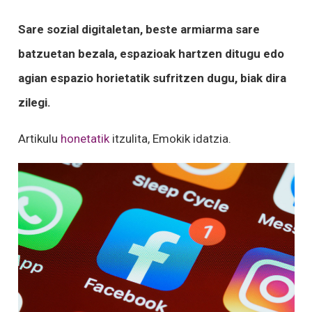
Sare sozial digitaletan, beste armiarma sare
batzuetan bezala, espazioak hartzen ditugu edo
agian espazio horietatik sufritzen dugu, biak dira
zilegi.
Artikulu
honetatik
itzulita, Emokik idatzia.