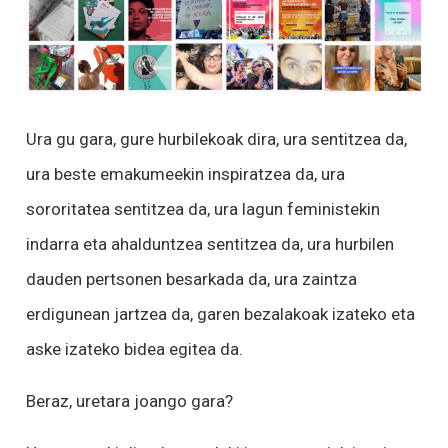
Ura gu gara, gure hurbilekoak dira, ura sentitzea da,
ura beste emakumeekin inspiratzea da, ura
sororitatea sentitzea da, ura lagun feministekin
indarra eta ahalduntzea sentitzea da, ura hurbilen
dauden pertsonen besarkada da, ura zaintza
erdigunean jartzea da, garen bezalakoak izateko eta
aske izateko bidea egitea da.
Beraz, uretara joango gara?