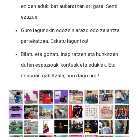
ez den eduki bat aukeratzen ari gara. Senti
ezazue!
Gure lagunekin edozein arazo edo zalantza
partekatzea. Eskatu laguntza!
Bilatu eta gozatu inspiratzen eta hunkitzen
duten espazioak, kontuak eta edukiak. Eta
itsasoan gabiltzala, non dago ura?