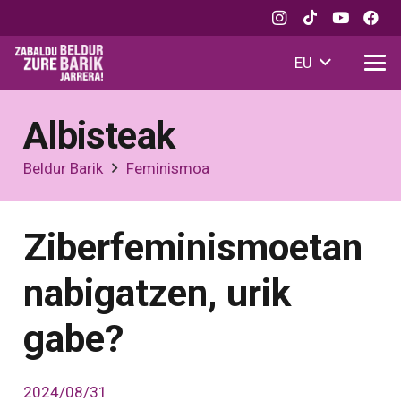
EU
Albisteak
Beldur Barik
Feminismoa
Ziberfeminismoetan
nabigatzen, urik
gabe?
2024/08/31