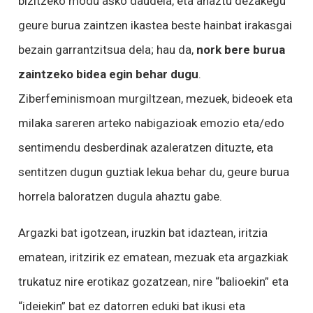
bizitzeko modu asko daudela, eta ahaztu dezakegu
geure burua zaintzen ikastea beste hainbat irakasgai
bezain garrantzitsua dela; hau da,
nork bere burua
zaintzeko bidea egin behar dugu
.
Ziberfeminismoan murgiltzean, mezuek, bideoek eta
milaka sareren arteko nabigazioak emozio eta/edo
sentimendu desberdinak azaleratzen dituzte, eta
sentitzen dugun guztiak lekua behar du, geure burua
horrela baloratzen dugula ahaztu gabe.
Argazki bat igotzean, iruzkin bat idaztean, iritzia
ematean, iritzirik ez ematean, mezuak eta argazkiak
trukatuz nire erotikaz gozatzean, nire “balioekin” eta
“ideiekin” bat ez datorren eduki bat ikusi eta