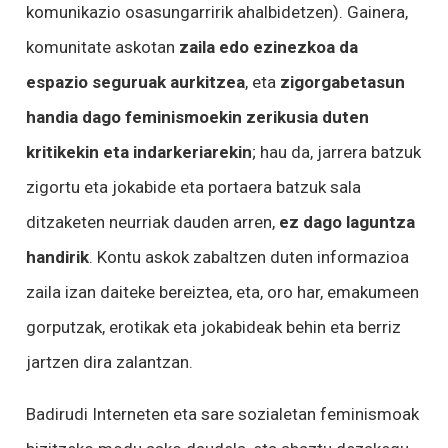
komunikazio osasungarririk ahalbidetzen). Gainera,
komunitate askotan
zaila edo ezinezkoa da
espazio seguruak aurkitzea
, eta
zigorgabetasun
handia dago feminismoekin zerikusia duten
kritikekin eta indarkeriarekin
; hau da, jarrera batzuk
zigortu eta jokabide eta portaera batzuk sala
ditzaketen neurriak dauden arren,
ez dago laguntza
handirik
. Kontu askok zabaltzen duten informazioa
zaila izan daiteke bereiztea, eta, oro har, emakumeen
gorputzak, erotikak eta jokabideak behin eta berriz
jartzen dira zalantzan.
Badirudi Interneten eta sare sozialetan feminismoak