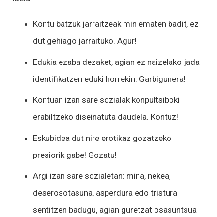
Kontu batzuk jarraitzeak min ematen badit, ez
dut gehiago jarraituko. Agur!
Edukia ezaba dezaket, agian ez naizelako jada
identifikatzen eduki horrekin. Garbigunera!
Kontuan izan sare sozialak konpultsiboki
erabiltzeko diseinatuta daudela. Kontuz!
Eskubidea dut nire erotikaz gozatzeko
presiorik gabe! Gozatu!
Argi izan sare sozialetan: mina, nekea,
deserosotasuna, asperdura edo tristura
sentitzen badugu, agian guretzat osasuntsua