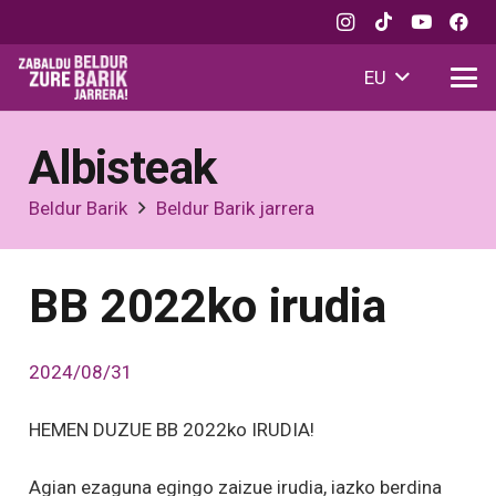
EU
Albisteak
Beldur Barik
Beldur Barik jarrera
BB 2022ko irudia
2024/08/31
HEMEN DUZUE BB 2022ko IRUDIA!
Agian ezaguna egingo zaizue irudia, iazko berdina