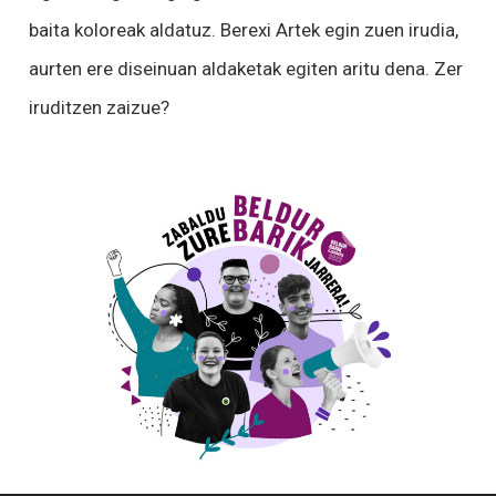
baita koloreak aldatuz. Berexi Artek egin zuen irudia,
aurten ere diseinuan aldaketak egiten aritu dena. Zer
iruditzen zaizue?