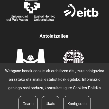
Antolatzailea:
Webgune honek cookie-ak erabiltzen ditu, zure nabigazioa
errazteko eta analisi estatistikoak egiteko. Informazio
gehiago nahi baduzu, kontsultatu gure
Cookien Politika
© 2026 Beldur Barik. eskubide guztiak erreserbatuak.
Onartu
Ukatu
Konfiguratu