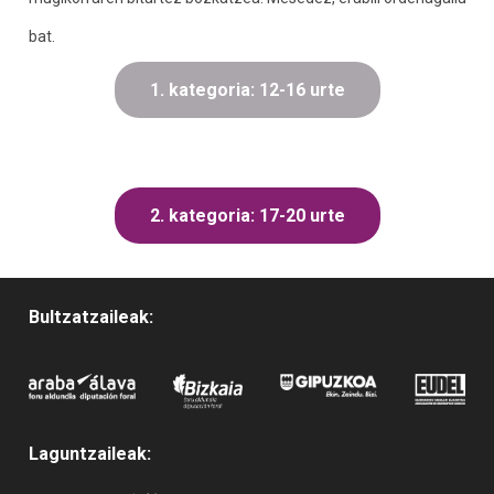
bat.
1. kategoria: 12-16 urte
2. kategoria: 17-20 urte
Bultzatzaileak:
Laguntzaileak: