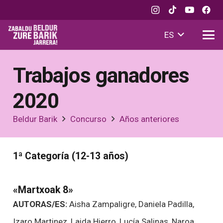
ES
Trabajos ganadores
2020
Beldur Barik
Concurso
Años anteriores
1ª Categoría (12-13 años)
«Martxoak 8»
AUTORAS/ES:
Aisha Zampaligre, Daniela Padilla,
Izaro Martinez, Laida Hierro, Lucía Salinas, Naroa