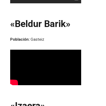
«Beldur Barik»
Población:
Gasteiz
«Izaera»