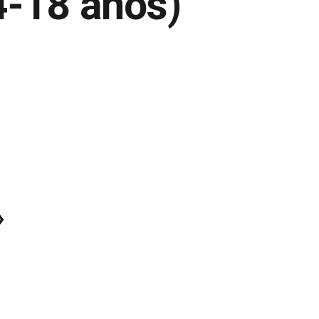
4-18 años)
»