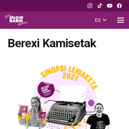
ES
Berexi Kamisetak